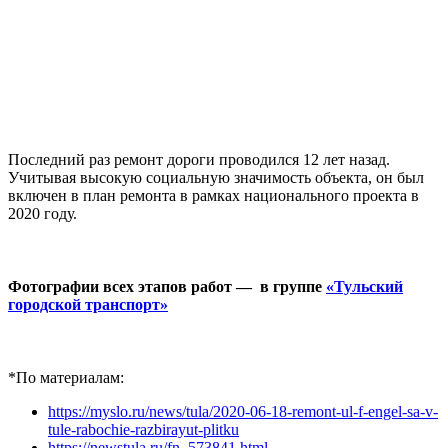
Последний раз ремонт дороги проводился 12 лет назад.
Учитывая высокую социальную значимость объекта, он был
включен в план ремонта в рамках национального проекта в
2020 году.
Фотографии всех этапов работ — в группе
«Тульский
городской транспорт»
*По материалам:
https://myslo.ru/news/tula/2020-06-18-remont-ul-f-engel-sa-v-
tule-rabochie-razbirayut-plitku
https://newstula.ru/fn_573841.html