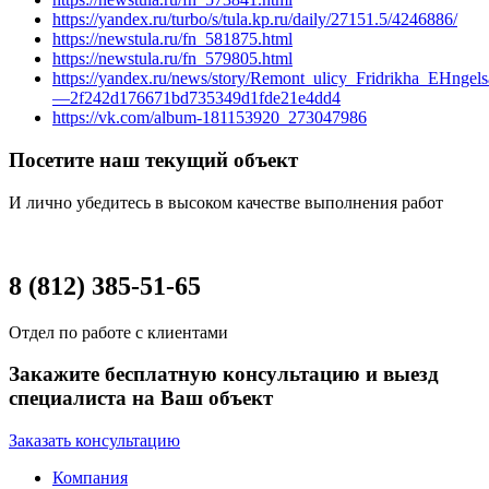
https://yandex.ru/turbo/s/tula.kp.ru/daily/27151.5/4246886/
https://newstula.ru/fn_581875.html
https://newstula.ru/fn_579805.html
https://yandex.ru/news/story/Remont_ulicy_Fridrikha_EHngel
—2f242d176671bd735349d1fde21e4dd4
https://vk.com/album-181153920_273047986
Посетите наш текущий объект
И лично убедитесь в высоком качестве выполнения работ
8 (812) 385-51-65
Отдел по работе с клиентами
Закажите бесплатную консультацию и выезд
специалиста на Ваш объект
Заказать консультацию
Компания