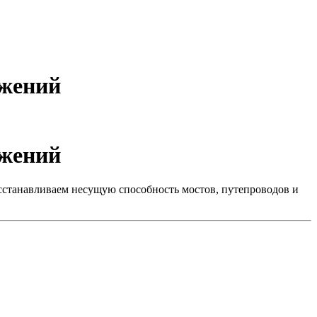
ужений
ужений
сстанавливаем несущую способность мостов, путепроводов и